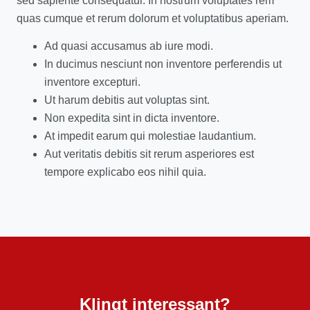
sed sapiente consequatur. In nostrum voluptates rem
quas cumque et rerum dolorum et voluptatibus aperiam.
Ad quasi accusamus ab iure modi.
In ducimus nesciunt non inventore perferendis ut
inventore excepturi.
Ut harum debitis aut voluptas sint.
Non expedita sint in dicta inventore.
At impedit earum qui molestiae laudantium.
Aut veritatis debitis sit rerum asperiores est
tempore explicabo eos nihil quia.
Klingt interessant?