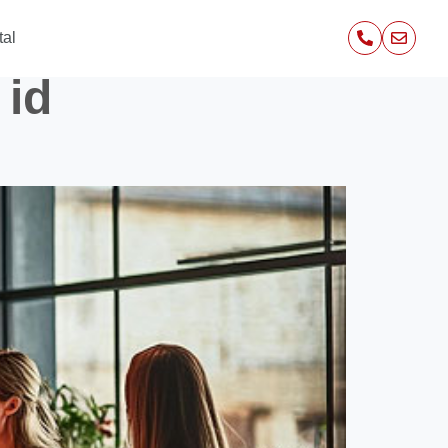
tal
 id