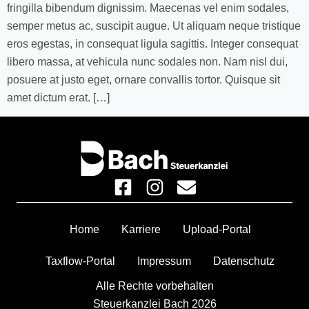
fringilla bibendum dignissim. Maecenas vel enim sodales,
semper metus ac, suscipit augue. Ut aliquam neque tristique
eros egestas, in consequat ligula sagittis. Integer consequat
libero massa, at vehicula nunc sodales non. Nam nisl dui,
posuere at justo eget, ornare convallis tortor. Quisque sit
amet dictum erat. […]
Home
Karriere
Upload-Portal
Taxflow-Portal
Impressum
Datenschutz
Alle Rechte vorbehalten
Steuerkanzlei Bach 2026